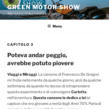
Salta
GREEN MOTOR SHOW
al
Alla ricerca della mobilità sostenibile
contenuto
Menu
CAPITOLO 3
Poteva andar peggio,
avrebbe potuto piovere
Viaggi e Miraggi
. La canzone di Francesco De Gregori
mi frulla nella mente da qualche giorno, anzi da qualche
settimana, da quando ho deciso di intraprendere
questo esperimento e di coinvolgere
Carlotta
nell’avventura.
Questa canzone la dedico a lei
(si
capisce che ero giovane a metà degli Anni 70?). Parla di