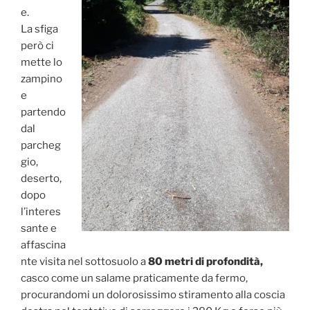
e.
La sfiga
però ci
mette lo
zampino
e
partendo
dal
parcheg
gio,
deserto,
dopo
l’interes
sante e
affascina
nte visita nel sottosuolo a
80 metri di profondità,
casco come un salame praticamente da fermo,
procurandomi un dolorosissimo stiramento alla coscia