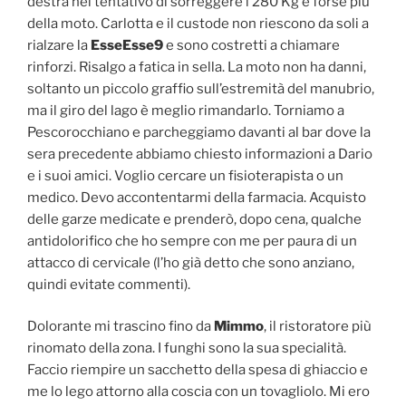
destra nel tentativo di sorreggere i 280 Kg e forse più
della moto. Carlotta e il custode non riescono da soli a
rialzare la
EsseEsse9
e sono costretti a chiamare
rinforzi. Risalgo a fatica in sella. La moto non ha danni,
soltanto un piccolo graffio sull’estremità del manubrio,
ma il giro del lago è meglio rimandarlo. Torniamo a
Pescorocchiano e parcheggiamo davanti al bar dove la
sera precedente abbiamo chiesto informazioni a Dario
e i suoi amici. Voglio cercare un fisioterapista o un
medico. Devo accontentarmi della farmacia. Acquisto
delle garze medicate e prenderò, dopo cena, qualche
antidolorifico che ho sempre con me per paura di un
attacco di cervicale (l’ho già detto che sono anziano,
quindi evitate commenti).
Dolorante mi trascino fino da
Mimmo
, il ristoratore più
rinomato della zona. I funghi sono la sua specialità.
Faccio riempire un sacchetto della spesa di ghiaccio e
me lo lego attorno alla coscia con un tovagliolo. Mi ero