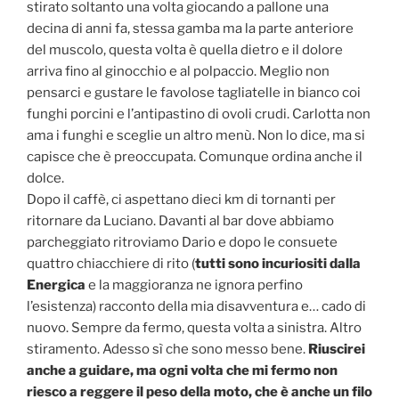
stirato soltanto una volta giocando a pallone una
decina di anni fa, stessa gamba ma la parte anteriore
del muscolo, questa volta è quella dietro e il dolore
arriva fino al ginocchio e al polpaccio. Meglio non
pensarci e gustare le favolose tagliatelle in bianco coi
funghi porcini e l’antipastino di ovoli crudi. Carlotta non
ama i funghi e sceglie un altro menù. Non lo dice, ma si
capisce che è preoccupata. Comunque ordina anche il
dolce.
Dopo il caffè, ci aspettano dieci km di tornanti per
ritornare da Luciano. Davanti al bar dove abbiamo
parcheggiato ritroviamo Dario e dopo le consuete
quattro chiacchiere di rito (
tutti sono incuriositi dalla
Energica
e la maggioranza ne ignora perfino
l’esistenza) racconto della mia disavventura e… cado di
nuovo. Sempre da fermo, questa volta a sinistra. Altro
stiramento. Adesso sì che sono messo bene.
Riuscirei
anche a guidare, ma ogni volta che mi fermo non
riesco a reggere il peso della moto, che è anche un filo