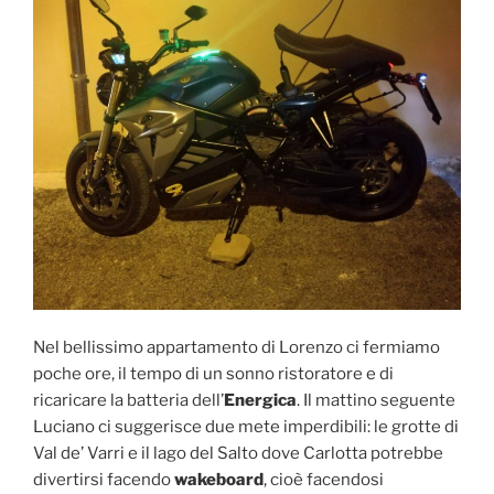
Nel bellissimo appartamento di Lorenzo ci fermiamo
poche ore, il tempo di un sonno ristoratore e di
ricaricare la batteria dell’
Energica
. Il mattino seguente
Luciano ci suggerisce due mete imperdibili: le grotte di
Val de’ Varri e il lago del Salto dove Carlotta potrebbe
divertirsi facendo
wakeboard
, cioè facendosi